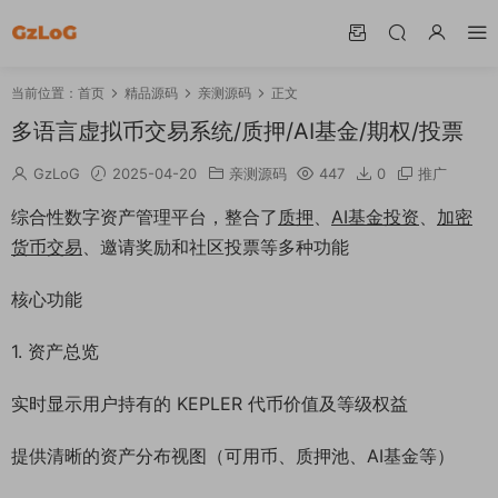
当前位置：
首页
精品源码
亲测源码
正文
多语言虚拟币交易系统/质押/AI基金/期权/投票
GzLoG
2025-04-20
亲测源码
447
0
推广
综合性数字资产管理平台，整合了
质押
、
AI
基金
投资
、
加密
货币
交易
、邀请奖励和社区投票等多种功能
核心功能
1. 资产总览
实时显示用户持有的 KEPLER 代币价值及等级权益
提供清晰的资产分布视图（可用币、质押池、AI基金等）