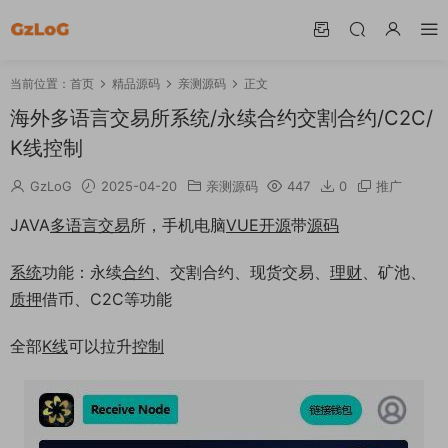
当前位置：
首页
精品源码
亲测源码
正文
海外多语言交易所系统/永续合约交割合约/C2C/
K线控制
GzLoG
2025-04-20
亲测源码
447
0
推广
JAVA
多语言
交易
所，手机电脑
VUE
开源
带
源码
系统
功能：永续
合约
、交割合约、现货交易、
理财
、矿池、
质押
借币、C2C等功能
全部
K线
可以拉升
控制