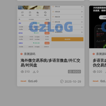
亲测源码
亲测源
海外微交易系统/多语言微盘/外汇交
多语言
易/时间盘
伪交易
310
0
4000
320
GzLoG
GzL
2025-10-29