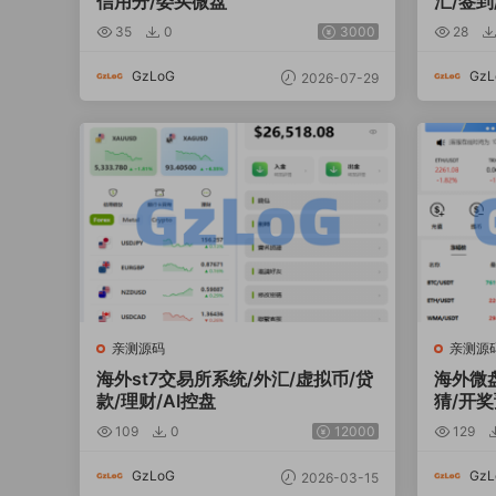
信用分/委买微盘
汇/签到
35
0
3000
28
GzLoG
GzL
2026-07-29
亲测源码
亲测源
海外st7交易所系统/外汇/虚拟币/贷
海外微
款/理财/AI控盘
猜/开
109
0
12000
129
GzLoG
GzL
2026-03-15