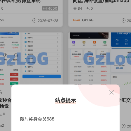
/在线客服/微盘系统
间盘/海外微盘/前端uniapp
0
4000
84
0
oG
GzLoG
2026-07-28
20
码
亲测源码
站点提示
盘秒合约系统/虚拟币投注竞
多语言微交易/虚拟币外汇交
奖预设
盘/微盘系统
0
5000
140
0
限时终身会员688
oG
GzLoG
2026-02-12
20