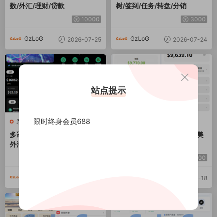
数/外汇/理财/贷款
树/签到/任务/转盘/分销
10000
3000
GzLoG
GzLoG
2026-07-25
2026-07-24
站点提示
限时终身会员688
亲测源码
亲测源码
多语言秒合约/虚拟币/贵金属/
多语言PC/H5版st7交易所/美
外汇交易/贷款/投资
股/外汇/理财/贷款/K线控制
5000
16000
GzLoG
GzLoG
2026-07-24
2026-07-18