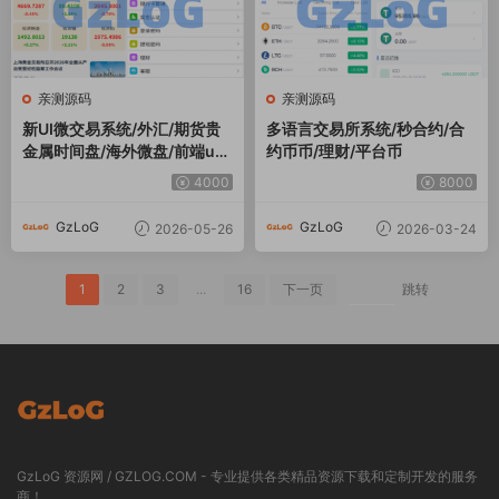
亲测源码
亲测源码
新UI微交易系统/外汇/期货贵
多语言交易所系统/秒合约/合
金属时间盘/海外微盘/前端uni
约币币/理财/平台币
app
4000
8000
GzLoG
GzLoG
2026-05-26
2026-03-24
1
2
3
...
16
下一页
跳转
GzLoG 资源网 / GZLOG.COM - 专业提供各类精品资源下载和定制开发的服务
商！