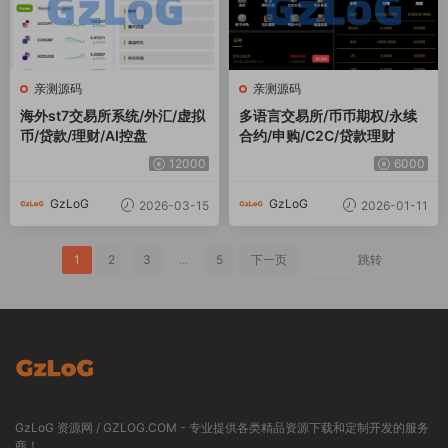
亲测源码
亲测源码
海外st7交易所系统/外汇/虚拟
多语言交易所/币币期权/永续
币/贷款/理财/AI控盘
合约/申购/C2C/贷款理财
12000
6000
GzLoG
GzLoG
2026-03-15
2026-01-11
1
2
3
...
5
下一页
跳转
GzLoG 资源网 / GZLOG.COM - 专业提供各类精品资源下载和定制开发的服务
商！