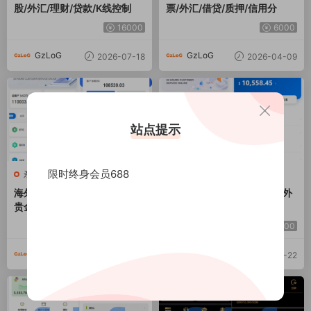
股/外汇/理财/贷款/K线控制
票/外汇/借贷/质押/信用分
16000
6000
GzLoG
GzLoG
2026-07-18
2026-04-09
站点提示
限时终身会员688
亲测源码
亲测源码
海外DAPP综合盘交易所/股票/
多语言DAPP综合盘交易所/外
贵金属/虚拟币/外汇/行情控制
汇/虚拟币/贵金属/AI控盘
15000
15000
GzLoG
GzLoG
2026-03-24
2026-03-22