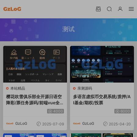
测试
本站精品
亲测源码
樱花吹雪俱乐部全开源日语空
多语言虚拟币交易系统/质押/A
降彩/票任务源码/前端vue全开
I基金/期权/投票
源+后端PHP
4000
6000
GzLoG
GzLoG
2025-07-09
2025-04-20