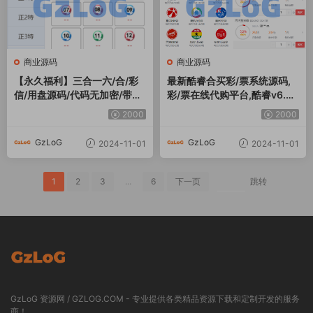
商业源码
商业源码
【永久福利】三合一六/合/彩
最新酷睿合买彩/票系统源码,
信/用盘源码/代码无加密/带搭
彩/票在线代购平台,酷睿v6.0
建教程
官方时/时/彩平台源码
2000
2000
GzLoG
GzLoG
2024-11-01
2024-11-01
1
2
3
...
6
下一页
跳转
GzLoG 资源网 / GZLOG.COM - 专业提供各类精品资源下载和定制开发的服务
商！