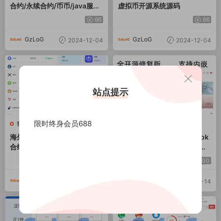
合约/永续合约/币币/java服务
虚拟币开源系统源码
端
66
66
GzLoG
GzLoG
2024-12-04
2024-12-04
站点提示
限时终身会员688
独家精品
本站精品
海外FX7综合外汇交易所系统/
二开版java版跨境商城/tiktok
合约挂单交易/秒合约交易/K线
shop内嵌跨境电商/java跨境
全局控
独立站二开/带详细搭建教程
8000
2000
GzLoG
GzLoG
2024-12-04
2024-11-14