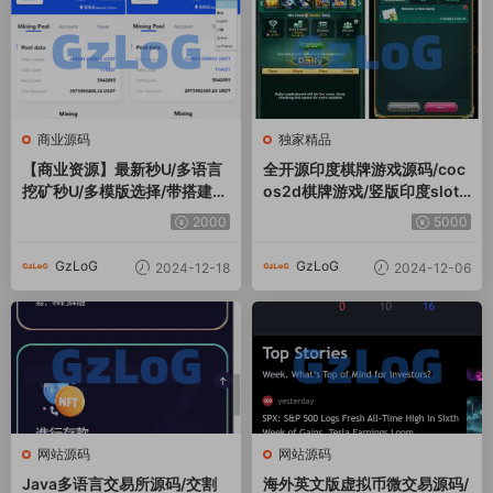
商业源码
独家精品
【商业资源】最新秒U/多语言
全开源印度棋牌游戏源码/coc
挖矿秒U/多模版选择/带搭建说
os2d棋牌游戏/竖版印度slots
明
源码
2000
5000
GzLoG
GzLoG
2024-12-18
2024-12-06
网站源码
网站源码
Java多语言交易所源码/交割
海外英文版虚拟币微交易源码/