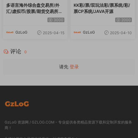
多语言海外综合盘交易所/外
KK彩/票/双玩法彩/票系统/彩/
汇/虚拟币/股票/期货交易所系
票CP系统/JAVA开源
统
3000
2000
GzLoG
GzLoG
2025-04-15
2025-04-10
评论
0
请先
登录
GzLoG 资源网 / GZLOG.COM - 专业提供各类精品资源下载和定制开发的服务
商！