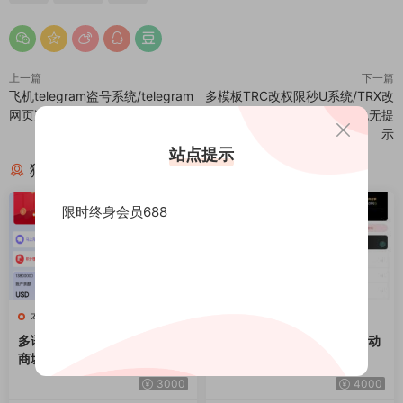
上一篇
下一篇
飞机telegram盗号系统/telegram
多模板TRC改权限秒U系统/TRX改
网页盗号源码/飞机电报盗号源码
权限盗U系统/im/bitkeep钱包无提
示
站点提示
猜你喜欢
限时终身会员688
本站精品
本站精品
多语言抢单刷单系统/海外抢单
海外tiktok抢单刷单系统/手动
商城/订单匹配源码/打针/前端
派单/爆单卡单
vue
3000
4000