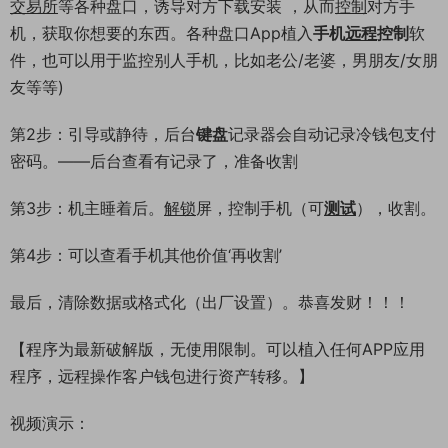
交易所
等各种盘口，诱导对方下载安装 ，从而
控制
对方手
机，获取你想要的东西。各种盘口App植入
手机
远程
控制
软
件，也可以用于监控别人手机，比如老公/老婆，男朋友/女朋
友等等)
第2步：引导或静待，后台
键盘
记录器会自动记录冷钱包支付
密码。——后台查看有记录了，准备收割
第3步：机主睡着后。
解锁
屏，控制手机（可
测试
），收割。
第4步：可以查看手机其他价值‘再收割’
最后，清除数据或格式化（出厂设置）。恭喜发财！！！
【程序为最新破解版，无使用限制。可以植入任何APP应用
程序，远程操作客户钱包进行资产转移。】
视频演示：
04:02:24
50%
75%
100%