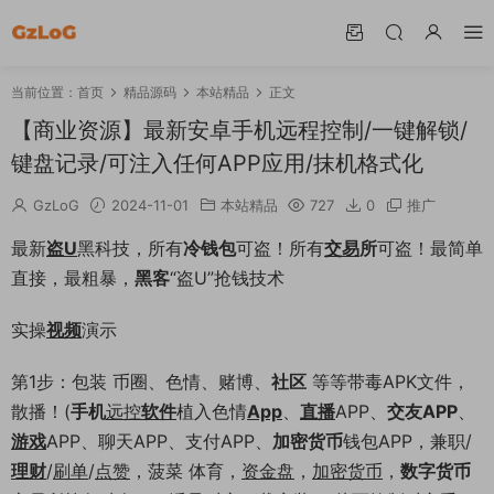
当前位置：
首页
精品源码
本站精品
正文
【商业资源】最新安卓手机远程控制/一键解锁/
键盘记录/可注入任何APP应用/抹机格式化
GzLoG
2024-11-01
本站精品
727
0
推广
最新
盗U
黑科技，所有
冷钱包
可盗！所有
交易
所
可盗！最简单
直接，最粗暴，
黑客
“盗U”抢钱技术
实操
视频
演示
第1步：包装 币圈、色情、赌博、
社区
等等带毒APK文件，
散播！(
手机
远控
软件
植入色情
App
、
直播
APP、
交友APP
、
游戏
APP、聊天APP、支付APP、
加密
货币
钱包APP，兼职/
理财
/
刷单
/
点赞
，菠菜 体育，
资金盘
，
加密货币
，
数字货币