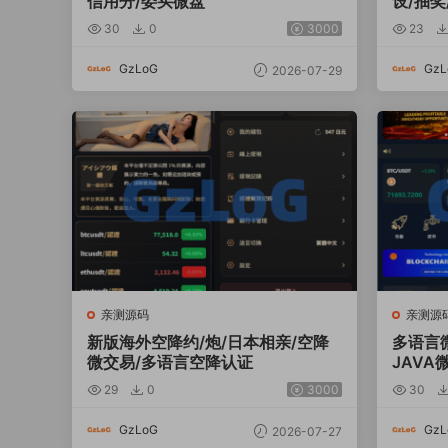
信用分/委买微盘
设/抽奖
30
0
3000
23
GzLoG
GzL
2026-07-29
亲测源码
亲测源
新版海外空降约/炮/日本相亲/空降
多语言微
微交易/多语言空降认证
JAVA
29
0
3000
30
GzLoG
GzL
2026-07-27