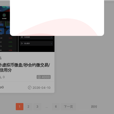
品
外虚拟币微盘/秒合约微交易/
/信用分
0
4000
oG
2026-04-10
1
2
3
...
6
下一页
跳转