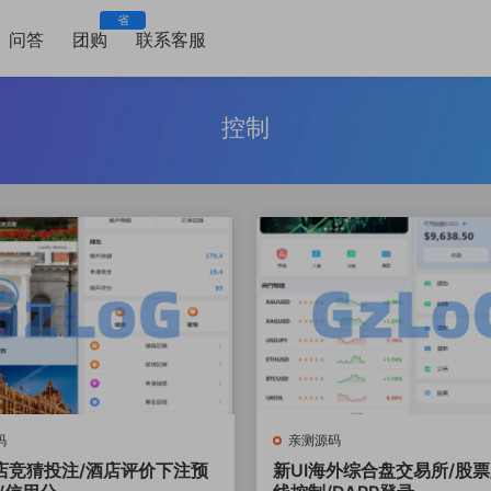
省
问答
团购
联系客服
控制
码
亲测源码
店竞猜投注/酒店评价下注预
新UI海外综合盘交易所/股票