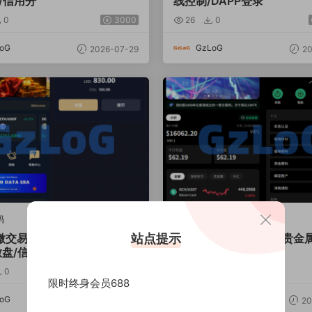
/信用分
线控制/DAPP登录
0
3000
26
0
oG
GzLoG
2026-07-29
20
码
亲测源码
站点提示
交易/虚拟币/贵金属/外汇/
多语言秒合约/虚拟币/贵金
微盘/信用分
交易/贷款/投资
0
6000
28
0
限时终身会员688
oG
GzLoG
2026-07-24
20