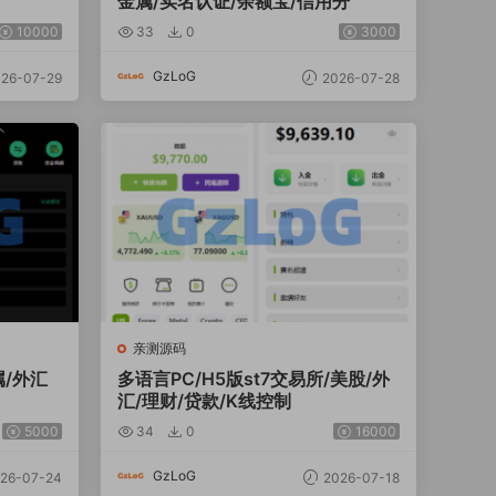
金属/实名认证/余额宝/信用分
10000
33
0
3000
GzLoG
26-07-29
2026-07-28
亲测源码
属/外汇
多语言PC/H5版st7交易所/美股/外
汇/理财/贷款/K线控制
5000
34
0
16000
GzLoG
26-07-24
2026-07-18