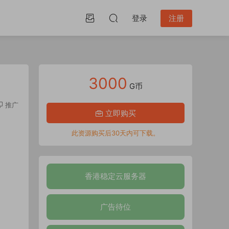
登录
注册
3000
G币
推广
立即购买
此资源购买后30天内可下载。
香港稳定云服务器
广告待位