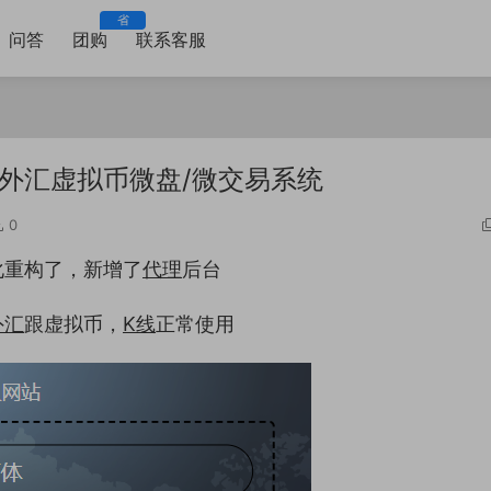
省
问答
团购
联系客服
/外汇虚拟币微盘/微交易系统
0
化重构了，新增了
代理
后台
外汇
跟虚拟币，
K线
正常使用