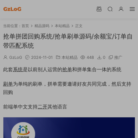
当前位置：
首页
精品源码
本站精品
正文
抢单拼团回购系统/抢单刷单源码/余额宝/订单自
带匹配系统
GzLoG
2024-11-01
本站精品
448
0
推广
此套
系统
是以前别人运营的
抢单
和拼单集合一体的系统
刷单
为单纯的刷单，拼单需要邀请好友共同完成，然后支持
回购
前端单中文支持
二开
其他语言