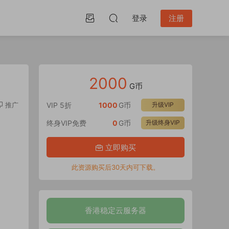
登录
注册
2000
G币
推广
VIP 5折
1000
G币
升级VIP
终身VIP免费
0
G币
升级终身VIP
立即购买
此资源购买后30天内可下载。
香港稳定云服务器