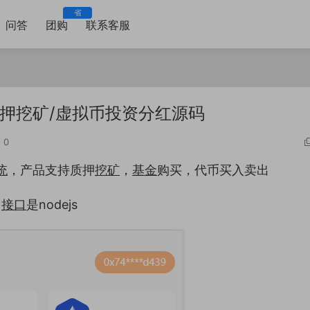
省
问答
团购
联系客服
i质押挖矿/虚拟币投资分红源码
0
统
，产品支持质押
挖矿
，
基金
购买，代币买入卖出
，
接口
是nodejs