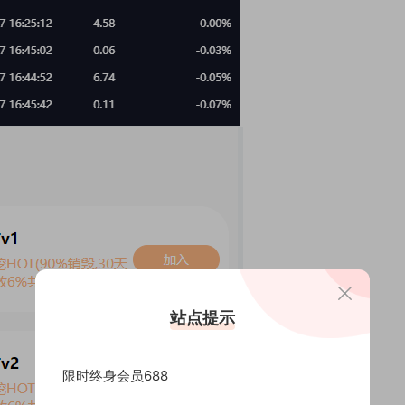
站点提示
限时终身会员688