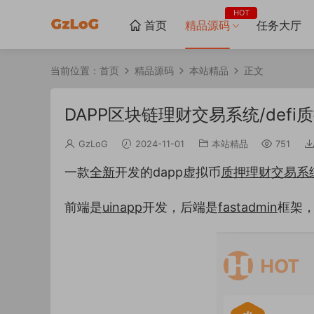
HOT
首页
精品源码
任务大厅
当前位置：
首页
精品源码
本站精品
正文
DAPP区块链理财交易系统/def
GzLoG
2024-11-01
本站精品
751
一款
全新
开发的dapp虚拟币
质押
理财
交易
系
前端是
uinapp
开发，后端是
fastadmin
框架