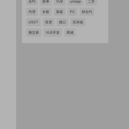
合约
抢单
VUE
uniapp
二开
代理
全新
新版
PC
秒合约
USDT
投资
接口
区块链
微交易
VUE开发
商城