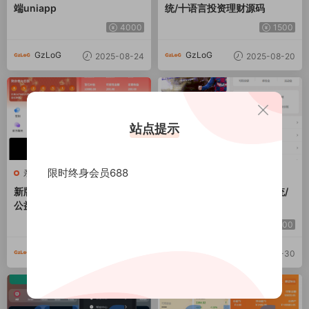
端uniapp
统/十语言投资理财源码
4000
1500
GzLoG
GzLoG
2025-08-24
2025-08-20
站点提示
限时终身会员688
亲测源码
本站精品
新版投资理财系统/借贷/爱心
前端VUE全开源/反波胆系统/
公益/签到/三级分销
反波胆源码/足球下注系统
4000
3000
GzLoG
GzLoG
2025-07-28
2025-04-30