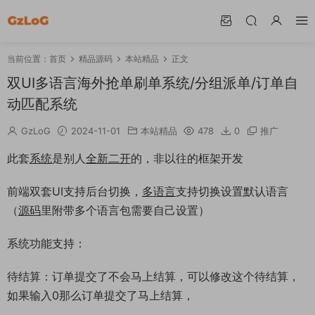
当前位置：
首页
精品源码
本站精品
正文
双UI多语言海外抢单刷单系统/分组派单/订单自
动匹配系统
GzLoG
2024-11-01
本站精品
478
0
推广
此套
系统
是别人
全新
二开
的，非以往的框架开发
前端双套UI支持后台切换，
多语言
支持切换设置默认语言
（
源码
里附带多个语言包需要自己设置）
系统功能支持：
待结算：订单提交了不会马上结算，可以修改这个待结算，
如果输入0那么订单提交了马上结算，