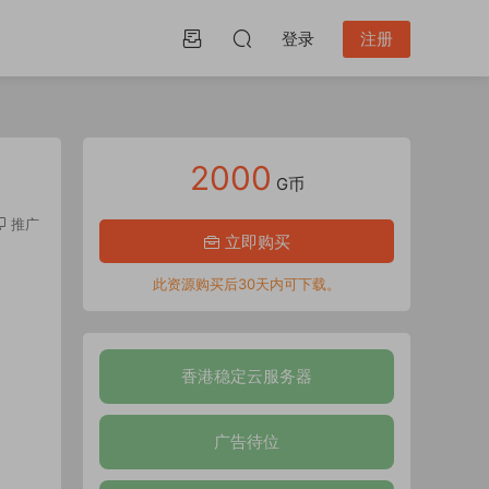
登录
注册
2000
G币
推广
立即购买
此资源购买后30天内可下载。
香港稳定云服务器
广告待位