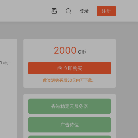
登录
注册
2000
G币
推广
立即购买
此资源购买后30天内可下载。
香港稳定云服务器
广告待位