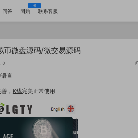
省
问答
团购
联系客服
拟币微盘源码/微交易源码
0
种语言
完善，
K线
完美正常使用