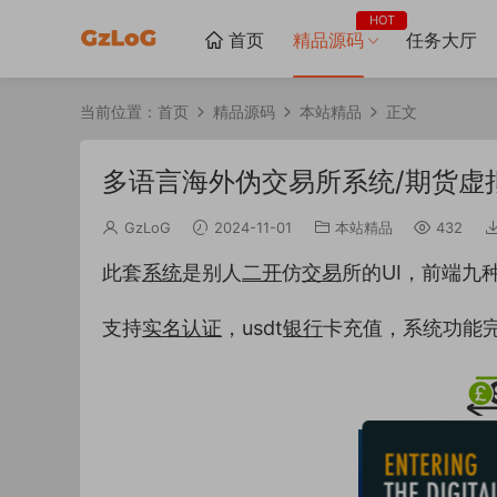
HOT
首页
精品源码
任务大厅
当前位置：
首页
精品源码
本站精品
正文
多语言海外伪交易所系统/期货虚
GzLoG
2024-11-01
本站精品
432
此套
系统
是别人
二开
仿
交易
所的UI，前端九
支持
实名认证
，usdt
银行
卡充值，系统功能