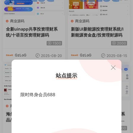
商业源码
商业源码
全新uinapp共享投资理财系
新版UI新能源投资理财系统/I
统/十语言投资理财源码
新能源资金盘/投资理财源码
1500
2000
GzLoG
GzLoG
2025-08-20
2025-08-15
站点提示
限时终身会员688
商业源码
商业源码
海外外卖代付系统/自定义商
多语言亚马逊自动抓取订单系
品/前端uniapp
统/返佣系统/叠加组/电商抢单
刷单系统
2000
3000