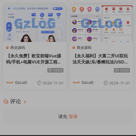
商业源码
商业源码
【永久免费】欧宝前端Vue源
【永久福利】大富二开UI双玩
码/手机+电脑VUE开源工程代
法天天娱/乐/番摊玩法/USDT
码
支付/采集已修复/带搭建教程
1000
1000
GzLoG
GzLoG
2024-11-01
2024-11-01
评论
0
请先
登录