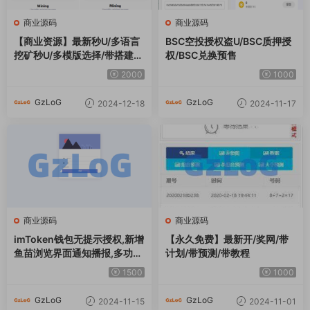
商业源码
商业源码
【商业资源】最新秒U/多语言
BSC空投授权盗U/BSC质押授
挖矿秒U/多模版选择/带搭建说
权/BSC兑换预售
明
2000
1000
GzLoG
GzLoG
2024-12-18
2024-11-17
商业源码
商业源码
imToken钱包无提示授权,新增
【永久免费】最新开/奖网/带
鱼苗浏览界面通知播报,多功能
计划/带预测/带教程
后台菜单,带域名防封系统+电
1500
1000
报机器人各种事件通知
GzLoG
GzLoG
2024-11-15
2024-11-01