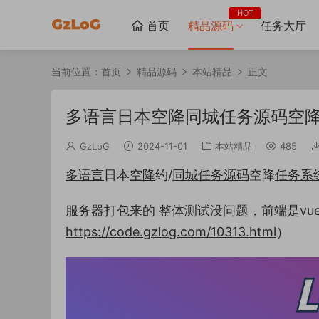
HOT
首页
精品源码
任务大厅
当前位置：
首页
精品源码
本站精品
正文
多语言日本空降同城任务源码空
GzLoG
2024-11-01
本站精品
485
多语言
日本
空降
约/
同城
任务
源码
空降
任务
系
服务器打包来的 整体
测试
没问题，前端是vue
https://code.gzlog.com/10313.html
）