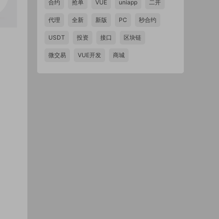
合约
抢单
VUE
uniapp
二开
代理
全新
新版
PC
秒合约
USDT
投资
接口
区块链
微交易
VUE开发
商城