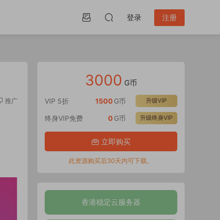
登录
注册
3000
G币
推广
VIP 5折
1500
G币
升级VIP
终身VIP免费
0
G币
升级终身VIP
立即购买
此资源购买后30天内可下载。
香港稳定云服务器