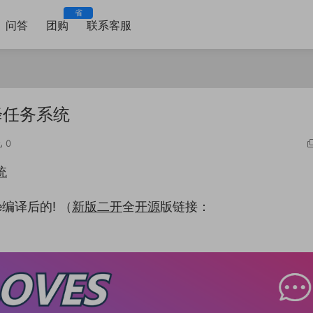
省
问答
团购
联系客服
降任务系统
0
统
编译后的! （
新版
二开
全
开源
版链接：