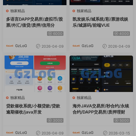
独家精品
独家精品
多语言DAPP交易所/虚拟币/股
凯发娱乐/城系统/彩/票游戏娱
票/外汇/借贷/质押/信用分
乐/城源码/前端VUE
6000
4000
GzLoG
GzLoG
2026-04-09
2026-04-09
独家精品
独家精品
贷款催收系统/小额贷款/贷款
海外JAVA交易所/秒合约/永续
逾期催收/java开发
合约/DAPP交易所/质押理财
3000
5000
GzLoG
GzLoG
2026-04-09
2026-03-15