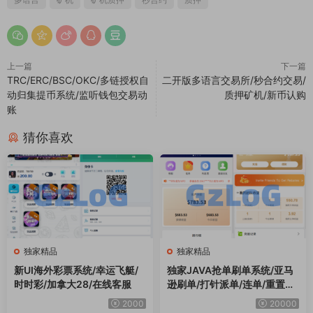
上一篇
下一篇
TRC/ERC/BSC/OKC/多链授权自
二开版多语言交易所/秒合约交易/
动归集提币系统/监听钱包交易动
质押矿机/新币认购
账
猜你喜欢
独家精品
独家精品
新UI海外彩票系统/幸运飞艇/
独家JAVA抢单刷单系统/亚马
时时彩/加拿大28/在线客服
逊刷单/打针派单/连单/重置订
单/信用分
2000
20000