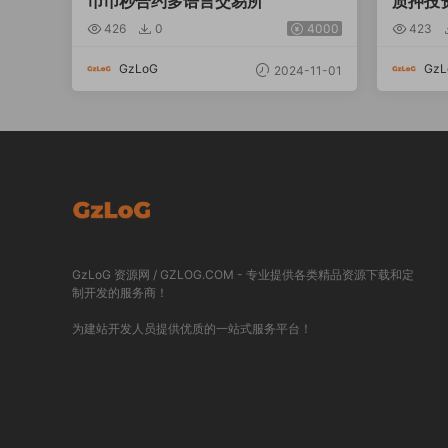
币币秒合约多语言交易所
质押投资
426
0
4000
423
GzLoG
GzL
2024-11-01
GzLoG 资源网 / GZLOG.COM - 专业提供各类精品资源下载和定
制开发的服务商！
为建站开发人员提供优质的一站式服务平台！