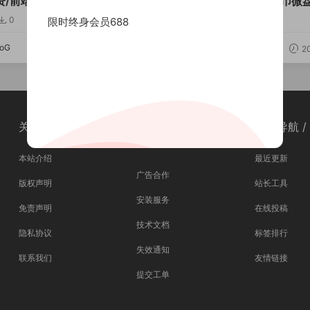
/前端uinapp
统/矿机质押/外汇虚拟币微
0
3000
463
0
限时终身会员688
oG
GzLoG
2024-11-01
20
关于我们 / About
支持与服务 /
快捷导航 / 
Service
本站介绍
最近更新
广告合作
版权声明
站长工具
安装服务
免责声明
在线投稿
技术文档
隐私协议
标签排行
失效通知
联系我们
友情链接
提交工单