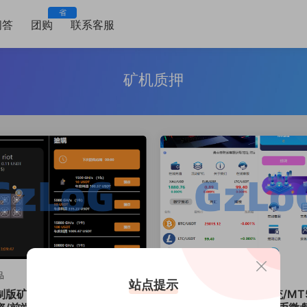
省
问答
团购
联系客服
矿机质押
品
本站精品
站点提示
制版矿机投资系统/算力矿机
定制版MT5微交易系统/MT