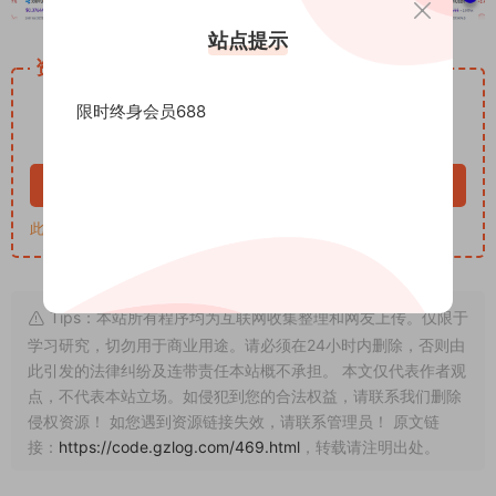
站点提示
资源下载
5000
下载价格
G币
限时终身会员688
VIP 5折、终身VIP免费
立即购买
此资源购买后30天内可下载。
Tips：本站所有程序均为互联网收集整理和网友上传。仅限于
学习研究，切勿用于商业用途。请必须在24小时内删除，否则由
此引发的法律纠纷及连带责任本站概不承担。 本文仅代表作者观
点，不代表本站立场。如侵犯到您的合法权益，请联系我们删除
侵权资源！ 如您遇到资源链接失效，请联系管理员！ 原文链
接：
https://code.gzlog.com/469.html
，转载请注明出处。