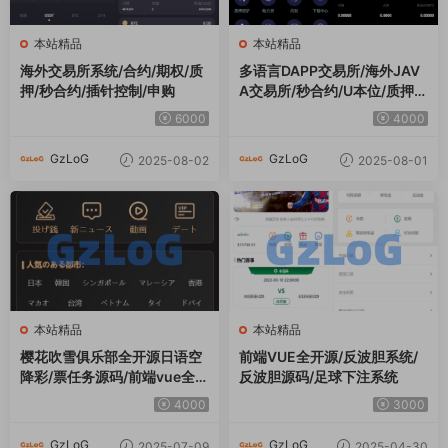
本站精品
本站精品
海外交易所系统/合约/期权/质
多语言DAPP交易所/海外JAV
押/秒合约/插针控制/申购
A交易所/秒合约/U本位/质押借
贷
6000
4000
GzLoG
GzLoG
2025-08-02
2025-08-01
本站精品
本站精品
樱花吹雪俱乐部全开源日语空
前端VUE全开源/反波胆系统/
降彩/票任务源码/前端vue全开
反波胆源码/足球下注系统
源+后端PHP
4000
3000
GzLoG
GzLoG
2025-07-09
2025-04-30