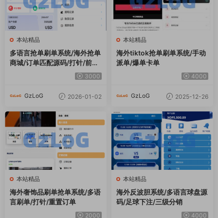
本站精品
本站精品
多语言抢单刷单系统/海外抢单
海外tiktok抢单刷单系统/手动
商城/订单匹配源码/打针/前端
派单/爆单卡单
vue
3000
4000
GzLoG
GzLoG
2026-01-02
2025-12-26
本站精品
本站精品
海外奢饰品刷单抢单系统/多语
海外反波胆系统/多语言球盘源
言刷单/打针/重置订单
码/足球下注/三级分销
2000
4000