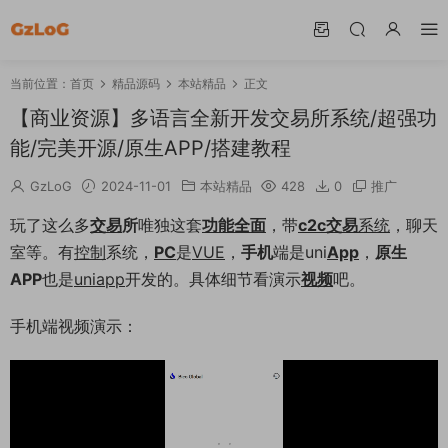
当前位置：
首页
精品源码
本站精品
正文
【商业资源】多语言全新开发交易所系统/超强功
能/完美开源/原生APP/搭建教程
GzLoG
2024-11-01
本站精品
428
0
推广
玩了这么多
交易
所
唯独这套
功能全面
，带
c2c交易
系统
，聊天
室等。有
控制
系统，
PC
是
VUE
，
手机
端是uni
App
，
原生
APP
也是
uniapp
开发的。具体细节看演示
视频
吧。
手机端视频演示：
06:07:55
50%
75%
100%