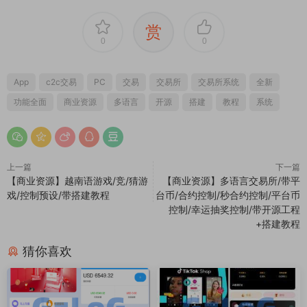
赏
0
0
App
c2c交易
PC
交易
交易所
交易所系统
全新
功能全面
商业资源
多语言
开源
搭建
教程
系统
上一篇
下一篇
【商业资源】越南语游戏/竞/猜游
【商业资源】多语言交易所/带平
戏/控制预设/带搭建教程
台币/合约控制/秒合约控制/平台币
控制/幸运抽奖控制/带开源工程
+搭建教程
猜你喜欢