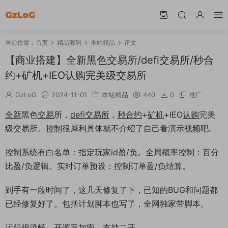
当前位置：
首页
精品源码
本站精品
正文
【商业搭建】全新黑色交易所/defi交易所/秒合
约+矿机+IEO认购完美级交易所
GzLoG
2024-11-01
本站精品
440
0
推广
全新
黑色
交易
所，
defi交易所
，
秒
合约
+
矿机
+IEO
认购
完美
级交易所。
控制
很犀利具体就不介绍了自己看演示
视频
吧。
控制
系统
有白名单：指定玩家id盈/负。全局概率控制：百分
比盈/负逻辑。实时订单预设：控制订单盈/负结算。
到手有一段时间了，这几天修复了下，已知的BUG和问题都
已经修复好了。包括计划脚本也写了，全网独家带脚本。
运行很流畅。
开源
无加密
，支持
二开
。