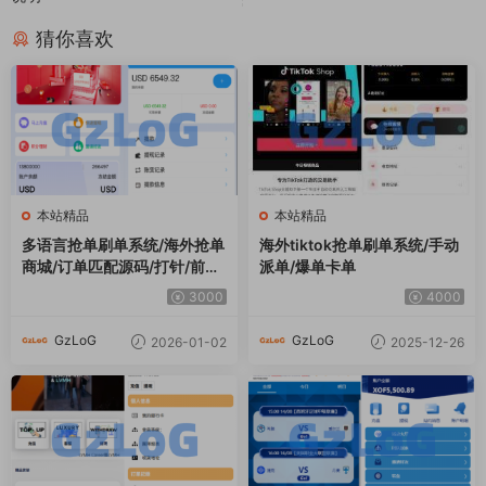
猜你喜欢
本站精品
本站精品
多语言抢单刷单系统/海外抢单
海外tiktok抢单刷单系统/手动
商城/订单匹配源码/打针/前端
派单/爆单卡单
vue
3000
4000
GzLoG
GzLoG
2026-01-02
2025-12-26