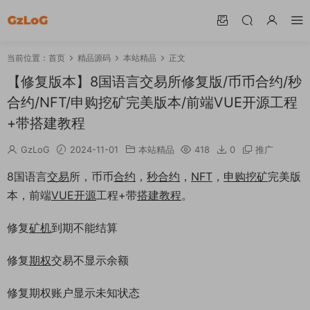
当前位置：
首页
精品源码
本站精品
正文
【修复版本】8国语言交易所修复版/币币合约/秒
合约/NFT/申购挖矿完美版本/前端VUE开源工程
+带搭建教程
GzLoG
2024-11-01
本站精品
418
0
推广
8国语言
交易
所，币币
合约
，
秒合约
，
NFT
，
申购
挖矿
完美版
本，前端
VUE
开源
工程+带
搭建
教程
。
修复
矿机
到期不能结算
修复
期权
交易不显示余额
修复期权账户显示未知状态