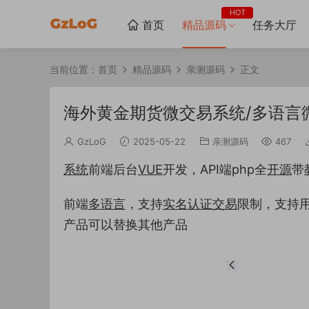
HOT
首页
精品源码
任务大厅
当前位置：
首页
精品源码
亲测源码
正文
海外黄金期货微交易系统/多语言微
GzLoG
2025-05-22
亲测源码
467
系统
前端后台
VUE
开发，API端php全
开源
带
前端
多语言
，支持
实名认证
交易
限制，支持
产品可以替换其他产品