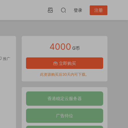
登录
注册
4000
G币
推广
立即购买
此资源购买后30天内可下载。
香港稳定云服务器
广告待位