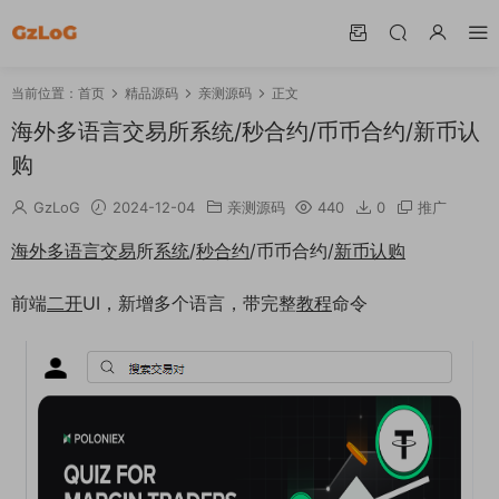
当前位置：
首页
精品源码
亲测源码
正文
海外多语言交易所系统/秒合约/币币合约/新币认
购
GzLoG
2024-12-04
亲测源码
440
0
推广
海外
多语言
交易
所
系统
/
秒
合约
/币币合约/
新币
认购
前端
二开
UI，新增多个语言，带完整
教程
命令