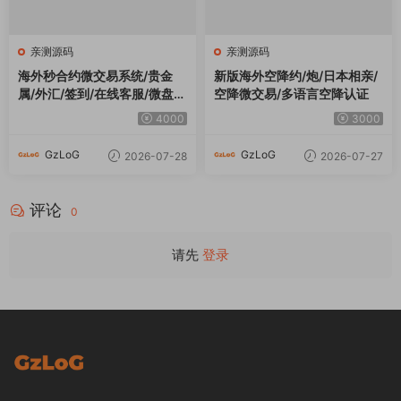
GzLoG 资源网 / GZLOG.COM - 专业提供各类精品资源下载和定制开发的服务
商！
为建站开发人员提供优质的一站式服务平台！
关于我们 / About
支持与服务 /
快捷导航 / Quick
Service
本站介绍
最近更新
广告合作
版权声明
站长工具
安装服务
免责声明
在线投稿
技术文档
隐私协议
标签排行
失效通知
联系我们
友情链接
提交工单
资源搜索 / Search