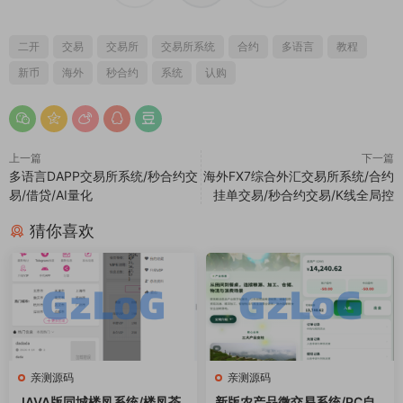
JAVA版同城楼凤系统/楼凤茶
新版农产品微交易系统/PC自
馆/信息发布/信息网
适应/信用分/委买微盘
3000
3000
GzLoG
GzLoG
2026-08-02
2026-07-29
亲测源码
亲测源码
新版酒店竞猜投注/酒店评价下
新版海外投资理财系统/医疗项
注预设/抽奖/信用分
目基金投资/贷款/余额宝
3000
5000
GzLoG
GzLoG
2026-07-29
2026-07-29