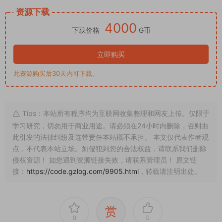
赏
0
0
二开
交易
交易所
交易所系统
合约
多语言
教程
新币
海外
秒合约
系统
认购
上一篇
下一篇
多语言DAPP交易所系统/秒合约交
海外FX7综合外汇交易所系统/合约
易/借贷/AI量化
挂单交易/秒合约交易/K线全局控
猜你喜欢
亲测源码
亲测源码