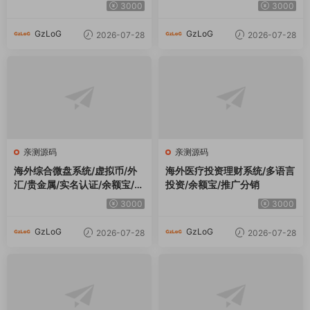
亲测源码
亲测源码
海外秒合约微交易系统/贵金
新版海外空降约/炮/日本相亲/
属/外汇/签到/在线客服/微盘系
空降微交易/多语言空降认证
统
4000
3000
GzLoG
GzLoG
2026-07-28
2026-07-27
评论
0
请先
登录