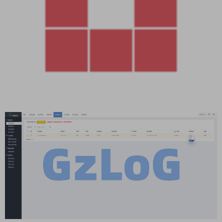
资源下载
4000
下载价格
G币
立即购买
此资源购买后30天内可下载。
Tips：本站所有程序均为互联网收集整理和网友上传。仅限于
学习研究，切勿用于商业用途。请必须在24小时内删除，否则由
此引发的法律纠纷及连带责任本站概不承担。 本文仅代表作者观
点，不代表本站立场。如侵犯到您的合法权益，请联系我们删除
侵权资源！ 如您遇到资源链接失效，请联系管理员！ 原文链
接：
https://code.gzlog.com/9905.html
，转载请注明出处。