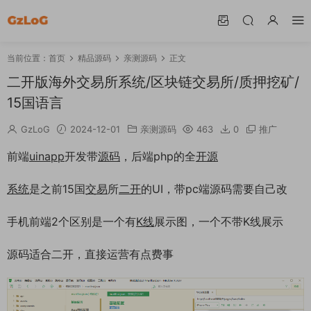
当前位置：
首页
精品源码
亲测源码
正文
二开版海外交易所系统/区块链交易所/质押挖矿/
15国语言
GzLoG
2024-12-01
亲测源码
463
0
推广
前端
uinapp
开发带
源码
，后端php的全
开源
系统
是之前15国
交易
所
二开
的UI，带pc端源码需要自己改
手机前端2个区别是一个有
K线
展示图，一个不带K线展示
源码适合二开，直接运营有点费事