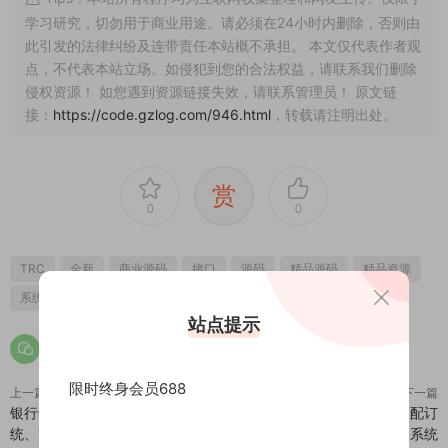
学习研究，切勿用于商业用途。请必须在24小时内删除，否则由
此引发的法律纠纷及连带责任本站概不承担。 本文仅代表作者观
点，不代表本站立场。如侵犯到您的合法权益，请联系我们删除
侵权资源！ 如您遇到资源链接失效，请联系管理员！ 原文链
接：
https://code.gzlog.com/946.html
，转载请注明出处。
赏
0
0
TRC
全新
商业源码
接口
源码
精品源码
精品资源
系统
站点提示
限时终身会员688
上一篇
下一篇
银行卡代付系统、人工代付支付系
二开版USDT抢单系统/自动匹配订
统、支付源码、代理、商户、支持
单/USDT跑分系统