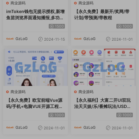
商业源码
商业源码
imToken钱包无提示授权,新增
【永久免费】最新开/奖网/带
鱼苗浏览界面通知播报,多功能
计划/带预测/带教程
后台菜单,带域名防封系统+电
1500
1000
报机器人各种事件通知
GzLoG
GzLoG
2024-11-15
2024-11-01
商业源码
商业源码
【永久免费】欧宝前端Vue源
【永久福利】大富二开UI双玩
码/手机+电脑VUE开源工程代
法天天娱/乐/番摊玩法/USDT
码
支付/采集已修复/带搭建教程
1000
1000
GzLoG
GzLoG
2024-11-01
2024-11-01