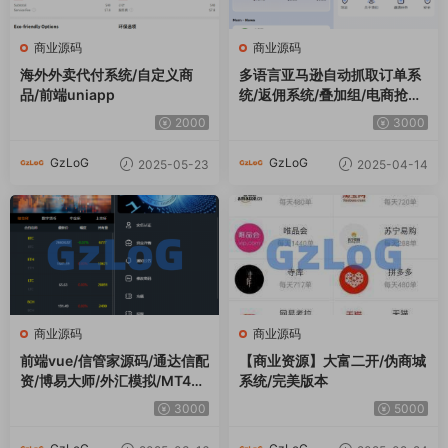
商业源码
商业源码
海外外卖代付系统/自定义商
多语言亚马逊自动抓取订单系
品/前端uniapp
统/返佣系统/叠加组/电商抢单
刷单系统
2000
3000
GzLoG
GzLoG
2025-05-23
2025-04-14
商业源码
商业源码
前端vue/信管家源码/通达信配
【商业资源】大富二开/伪商城
资/博易大师/外汇模拟/MT4外
系统/完美版本
汇/交易
3000
5000