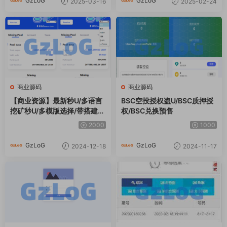
GzLoG
GzLoG
2025-03-16
2025-02-24
商业源码
商业源码
【商业资源】最新秒U/多语言
BSC空投授权盗U/BSC质押授
挖矿秒U/多模版选择/带搭建说
权/BSC兑换预售
明
2000
1000
GzLoG
GzLoG
2024-12-18
2024-11-17