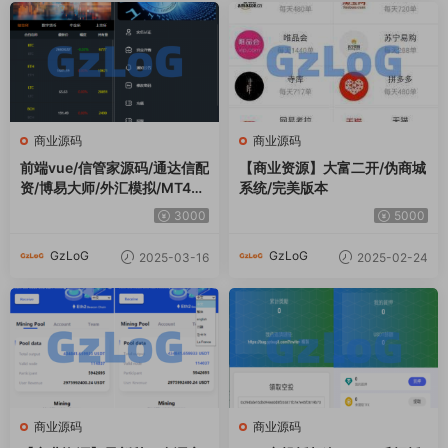
商业源码
商业源码
前端vue/信管家源码/通达信配
【商业资源】大富二开/伪商城
资/博易大师/外汇模拟/MT4外
系统/完美版本
汇/交易
3000
5000
GzLoG
GzLoG
2025-03-16
2025-02-24
商业源码
商业源码