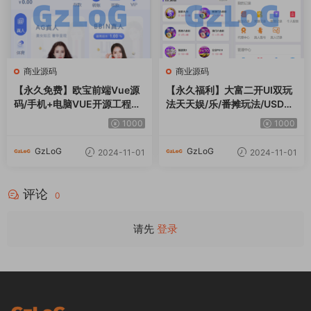
商业源码
商业源码
【永久免费】欧宝前端Vue源
【永久福利】大富二开UI双玩
码/手机+电脑VUE开源工程代
法天天娱/乐/番摊玩法/USDT
码
支付/采集已修复/带搭建教程
1000
1000
GzLoG
GzLoG
2024-11-01
2024-11-01
评论
0
请先
登录