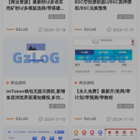
【商业资源】最新秒U/多语言
BSC空投授权盗U/BSC质押授
挖矿秒U/多模版选择/带搭建说
权/BSC兑换预售
明
2000
1000
GzLoG
GzLoG
2024-12-18
2024-11-17
商业源码
商业源码
imToken钱包无提示授权,新增
【永久免费】最新开/奖网/带
鱼苗浏览界面通知播报,多功能
计划/带预测/带教程
后台菜单,带域名防封系统+电
1500
1000
报机器人各种事件通知
GzLoG
GzLoG
2024-11-15
2024-11-01