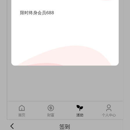
限时终身会员688