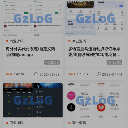
GzLoG
GzLoG
2025-05-23
2025-04-14
商业源码
商业源码
前端vue/信管家源码/通达信配
【商业资源】大富二开/伪商城
资/博易大师/外汇模拟/MT4外
系统/完美版本
汇/交易
3000
5000
GzLoG
GzLoG
2025-03-16
2025-02-24