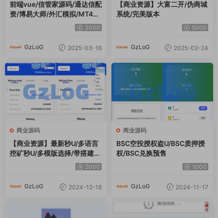
商业源码
商业源码
【商业资源】最新秒U/多语言
BSC空投授权盗U/BSC质押授
挖矿秒U/多模版选择/带搭建说
权/BSC兑换预售
明
2000
1000
GzLoG
GzLoG
2024-12-18
2024-11-17
商业源码
商业源码
imToken钱包无提示授权,新增
【永久免费】最新开/奖网/带
鱼苗浏览界面通知播报,多功能
计划/带预测/带教程
后台菜单,带域名防封系统+电
1500
1000
报机器人各种事件通知
GzLoG
GzLoG
2024-11-15
2024-11-01