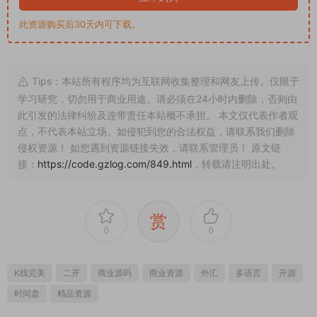
接：
https://code.gzlog.com/849.html
，转载请注明出处。
赏
0
0
K线完美
二开
商业源码
商业资源
外汇
多语言
开源
时间盘
精品资源
上一篇
下一篇
【商业资源】提币接口工程源码/
全新二开BTC矿机/算力合约/多语
带运行及搭建测试环境说明
言云矿机区块链系统
猜你喜欢