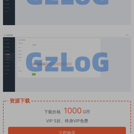
资源下载
1000
下载价格
G币
VIP 5折、终身VIP免费
立即购买
此资源购买后30天内可下载。
Tips：本站所有程序均为互联网收集整理和网友上传。仅限于
学习研究，切勿用于商业用途。请必须在24小时内删除，否则由
此引发的法律纠纷及连带责任本站概不承担。 本文仅代表作者观
点，不代表本站立场。如侵犯到您的合法权益，请联系我们删除
侵权资源！ 如您遇到资源链接失效，请联系管理员！ 原文链