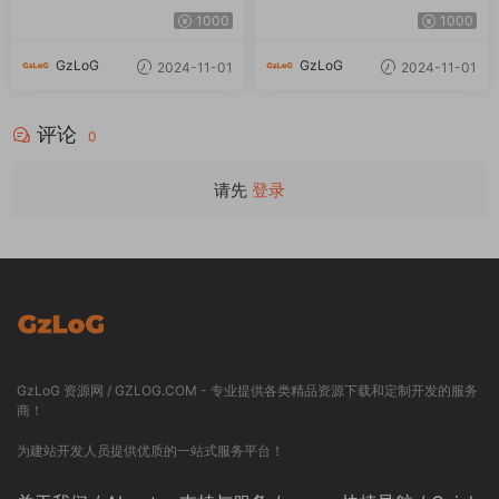
GzLoG 资源网 / GZLOG.COM - 专业提供各类精品资源下载和定制开发的服务
商！
为建站开发人员提供优质的一站式服务平台！
关于我们 / About
支持与服务 /
快捷导航 / Quick
Service
本站介绍
最近更新
广告合作
版权声明
站长工具
安装服务
免责声明
在线投稿
技术文档
隐私协议
标签排行
失效通知
联系我们
友情链接
提交工单