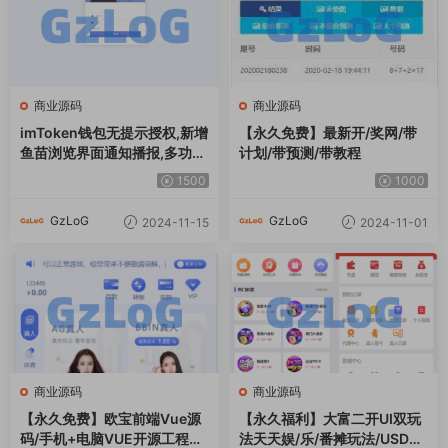
商业源码
商业源码
【永久免费】欧宝前端Vue源
【永久福利】大富二开UI双玩
码/手机+电脑VUE开源工程代
法天天娱/乐/番摊玩法/USDT
码
支付/采集已修复/带搭建教程
1000
1000
GzLoG
GzLoG
2024-11-01
2024-11-01
评论
0
请先
登录