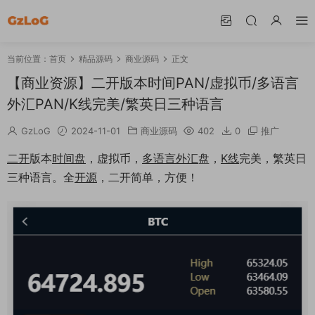
当前位置：
首页
精品源码
商业源码
正文
【商业资源】二开版本时间PAN/虚拟币/多语言
外汇PAN/K线完美/繁英日三种语言
GzLoG
2024-11-01
商业源码
402
0
推广
二开
版本
时间盘
，虚拟币，
多语言
外汇
盘，
K线
完美，繁英日
三种语言。全
开源
，二开简单，方便！