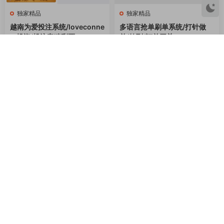
请先
登录
GzLoG 资源网 / GZLOG.COM - 专业提供各类精品资源下载和定制开发的服务
商！
为建站开发人员提供优质的一站式服务平台！
关于我们 / About
支持与服务 /
快捷导航 / Quick
Service
本站介绍
最近更新
广告合作
版权声明
站长工具
安装服务
免责声明
在线投稿
技术文档
隐私协议
标签排行