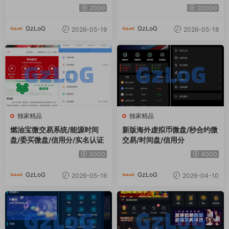
独家精品
独家精品
燃油宝微交易系统/能源时间
新版海外虚拟币微盘/秒合约微
盘/委买微盘/信用分/实名认证
交易/时间盘/信用分
3000
4000
GzLoG
GzLoG
2026-05-16
2026-04-10
独家精品
独家精品
多语言DAPP交易所/虚拟币/股
凯发娱乐/城系统/彩/票游戏娱
票/外汇/借贷/质押/信用分
乐/城源码/前端VUE
6000
4000
GzLoG
GzLoG
2026-04-09
2026-04-09