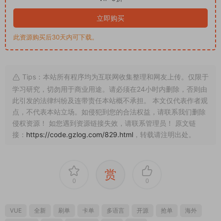
点，不代表本站立场。如侵犯到您的合法权益，请联系我们删除
侵权资源！ 如您遇到资源链接失效，请联系管理员！ 原文链
接：
https://code.gzlog.com/829.html
，转载请注明出处。
赏
0
0
VUE
全新
刷单
卡单
多语言
开源
抢单
海外
海外抢单
源码
独家精品
系统
连单
上一篇
下一篇
二开版发卡自助下单授权盗U系统/
巴西PG电子游戏源码/海外游戏/前
发卡秒u盗u系统/部分钱包授权无
端uniapp
提示/完整总代理+子代理系统/支
付模板全部优化授权
猜你喜欢