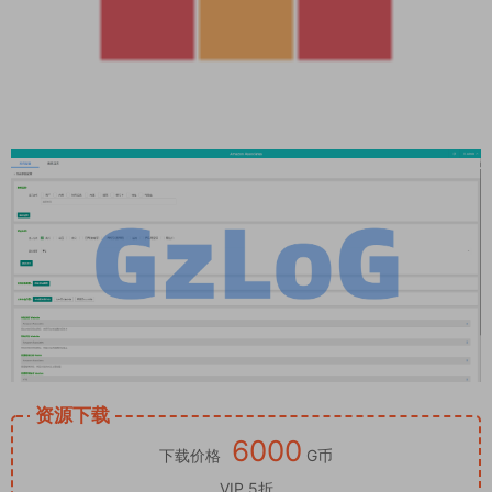
资源下载
6000
下载价格
G币
VIP 5折
立即购买
此资源购买后30天内可下载。
Tips：本站所有程序均为互联网收集整理和网友上传。仅限于
学习研究，切勿用于商业用途。请必须在24小时内删除，否则由
此引发的法律纠纷及连带责任本站概不承担。 本文仅代表作者观