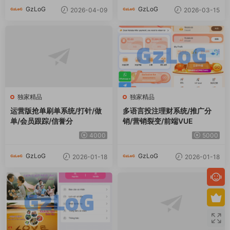
单/会员跟踪/信誉分
销/营销裂变/前端VUE
4000
5000
GzLoG
GzLoG
2026-01-18
2026-01-18
独家精品
独家精品
越南为爱投注系统/loveconne
多语言抢单刷单系统/打针做
ct投资/投注竞猜彩票
单/签到/订单开关
5000
4000
GzLoG
GzLoG
2026-01-12
2026-01-12
评论
0