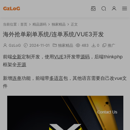
当前位置：
首页
精品源码
独家精品
正文
海外抢单刷单系统/连单系统/VUE3开发
GzLoG
2024-11-01
独家精品
483
0
推广
前端
全新
定制开发，使用
VUE
3开发带
源码
，后端thinkphp
框架全
开源
新增
连单
功能，前端带
多语言
包，其他语言需要自己改vue文
件