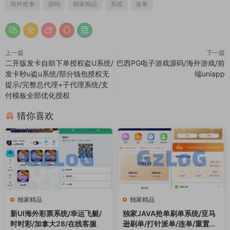
独家精品
独家精品
新UI海外彩票系统/幸运飞艇/
独家JAVA抢单刷单系统/亚马
时时彩/加拿大28/在线客服
逊刷单/打针派单/连单/重置订
单/信用分
2000
20000
GzLoG
GzLoG
2026-05-19
2026-05-18