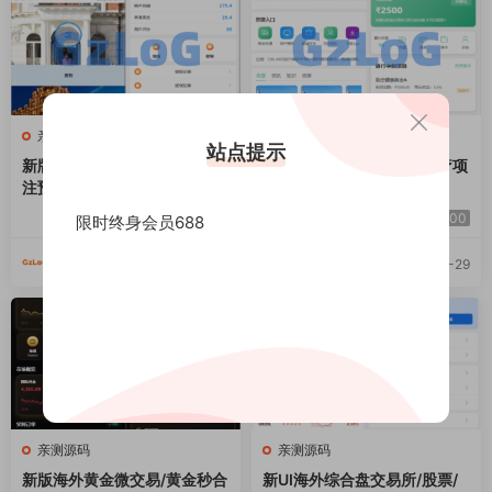
亲测源码
亲测源码
站点提示
新版酒店竞猜投注/酒店评价下
新版海外投资理财系统/医疗项
注预设/抽奖/信用分
目基金投资/贷款/余额宝
3000
5000
限时终身会员688
GzLoG
GzLoG
2026-07-29
2026-07-29
亲测源码
亲测源码
新版海外黄金微交易/黄金秒合
新UI海外综合盘交易所/股票/