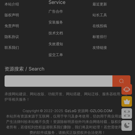
Service
本站介绍
最近更新
广告合作
版权声明
站长工具
安装服务
免责声明
在线投稿
技术文档
隐私协议
标签排行
失效通知
联系我们
友情链接
提交工单
资源搜索 / Search
承接网站建设、网站改版、功能开发、网站搭建、网站迁移、服务器租用、维
护等相关服务！
Copyright © 2022-2025
GzLoG
资源网-
GZLOG.COM
本站所有资源来源于互联网，仅用于学习及参考使用，切勿用于商业用途，如
产生法律纠纷本站概不负责！资源除标明原创外均来自网络转载，版权归原作
者所有，若侵犯到您权益请联系我们删除，我们将及时处理！若您需使用非免
费的软件或服务，请购买正版授权并合法使用！