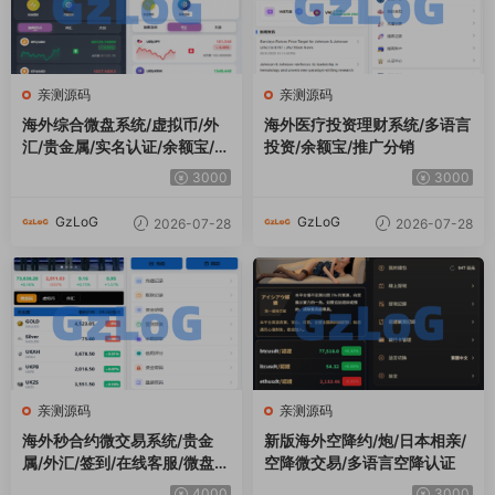
亲测源码
亲测源码
海外综合微盘系统/虚拟币/外
海外医疗投资理财系统/多语言
汇/贵金属/实名认证/余额宝/信
投资/余额宝/推广分销
用分
3000
3000
GzLoG
GzLoG
2026-07-28
2026-07-28
亲测源码
亲测源码
海外秒合约微交易系统/贵金
新版海外空降约/炮/日本相亲/
属/外汇/签到/在线客服/微盘系
空降微交易/多语言空降认证
统
4000
3000