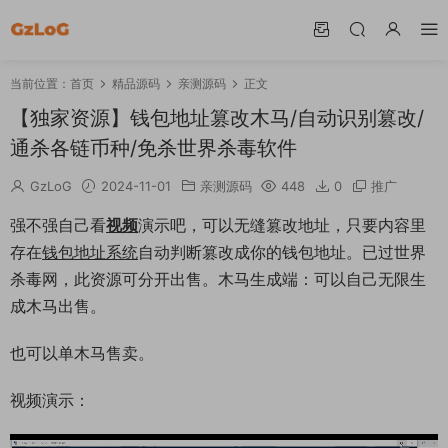
当前位置：
首页
精品源码
亲测源码
正文
【独家资源】钱包地址篡改木马/自动识别篡改/
通杀各链币种/免杀世界杀毒软件
GzLoG
2024-11-01
亲测源码
448
0
推广
强不强自己看
视频
演示吧，可以无缝篡改地址，只要内容里
存在
钱包地址
系统
自动判断篡改成你的钱包地址。已过世界
杀毒网，此资源可分开出售。木马生成端：可以自己无限生
成木马出售。
也可以单木马售卖。
视频演示：
19:49:05
50%
75%
100%