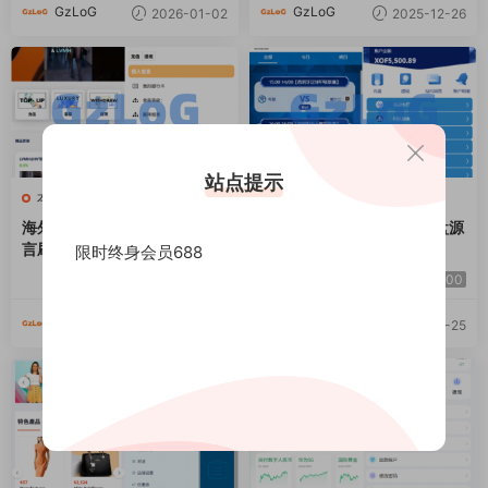
GzLoG
GzLoG
2026-01-02
2025-12-26
站点提示
本站精品
本站精品
海外奢饰品刷单抢单系统/多语
海外反波胆系统/多语言球盘源
言刷单/打针/重置订单
码/足球下注/三级分销
限时终身会员688
2000
4000
GzLoG
GzLoG
2025-08-25
2025-08-25