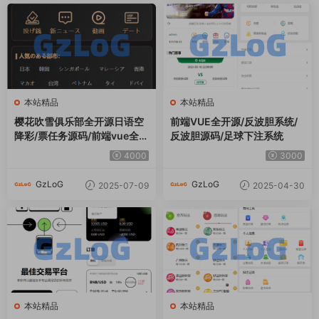
本站精品
本站精品
樱花吹雪俱乐部全开源日语空
前端VUE全开源/反波胆系统/
降彩/票任务源码/前端vue全开
反波胆源码/足球下注系统
源+后端PHP
4000
3000
GzLoG
GzLoG
2025-07-09
2025-04-30
本站精品
本站精品