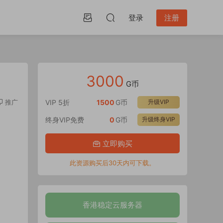
登录
注册
3000
G币
推广
VIP 5折
1500
G币
升级VIP
终身VIP免费
0
G币
升级终身VIP
立即购买
此资源购买后30天内可下载。
香港稳定云服务器