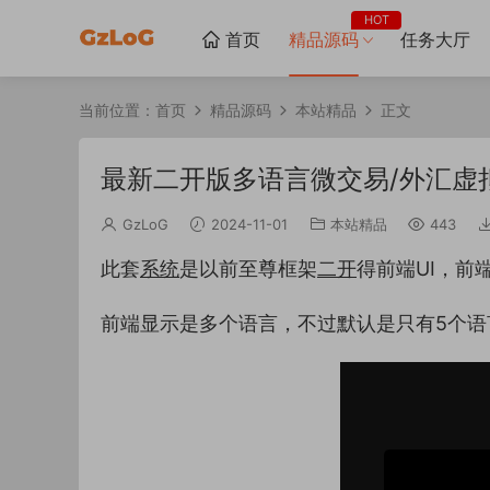
HOT
首页
精品源码
任务大厅
当前位置：
首页
精品源码
本站精品
正文
最新二开版多语言微交易/外汇虚
GzLoG
2024-11-01
本站精品
443
此套
系统
是以前至尊框架
二开
得前端UI，前
前端显示是多个语言，不过默认是只有5个语