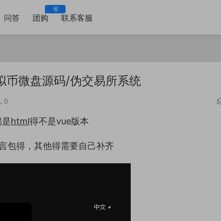
省
问答
团购
联系客服
拟币微盘源码/伪交易所系统
0
端是
html
得不是vue版本
言包得，其他得需要自己补齐