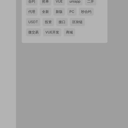
合约
抢单
VUE
uniapp
二开
代理
全新
新版
PC
秒合约
USDT
投资
接口
区块链
微交易
VUE开发
商城