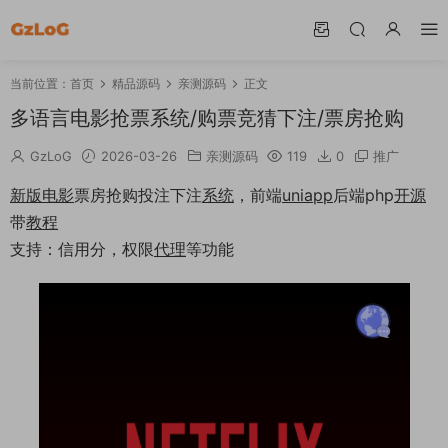
当前位置：
首页
精品源码
亲测源码
正文
多语言电影抢票系统/购票竞猜下注/票房抢购
GzLoG
2026-03-26
亲测源码
119
0
推广
新版
电影
票房抢购投注下注
系统
，前端
uniapp
后端php
开源
带
教程
支持：信用分，权限
代理
等功能