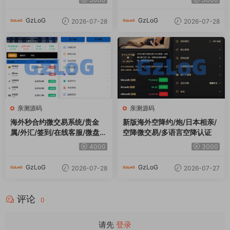
GzLoG
GzLoG
2026-07-28
2026-07-28
亲测源码
亲测源码
海外秒合约微交易系统/贵金
新版海外空降约/炮/日本相亲/
属/外汇/签到/在线客服/微盘系
空降微交易/多语言空降认证
统
4000
3000
GzLoG
GzLoG
2026-07-28
2026-07-27
评论
0
请先
登录