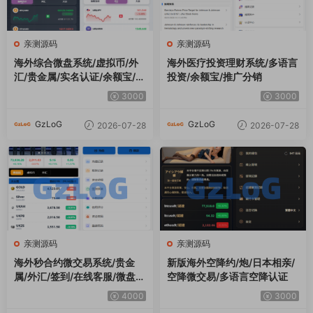
亲测源码
亲测源码
海外综合微盘系统/虚拟币/外
海外医疗投资理财系统/多语言
汇/贵金属/实名认证/余额宝/信
投资/余额宝/推广分销
用分
3000
3000
GzLoG
GzLoG
2026-07-28
2026-07-28
亲测源码
亲测源码
海外秒合约微交易系统/贵金
新版海外空降约/炮/日本相亲/
属/外汇/签到/在线客服/微盘系
空降微交易/多语言空降认证
统
4000
3000