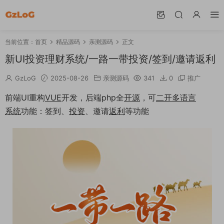
当前位置：
首页
精品源码
亲测源码
正文
新UI投资理财系统/一路一带投资/签到/邀请返利
GzLoG
2025-08-26
亲测源码
341
0
推广
前端UI重构
VUE
开发，后端php全
开源
，可
二开
多语言
系统
功能：签到、
投资
、邀请
返利
等功能