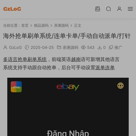
当前位置：
首页
精品源码
亲测源码
正文
海外抢单刷单系统/连单卡单/手动自动派单/打针
GzLoG
2025-04-25
亲测源码
543
0
推广
多语言
抢单
刷单
系统
，前端英语
越南
语可新增其他语言
系统支持手动跟自动抢单，后台可手动设置
派单
连单