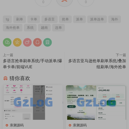
0
0
tg
刷单
卡单
多语言
抢单
派单
派单连单
海外
海外抢单
系统
越南
连单
上一篇
下一篇
多语言抢单刷单系统/手动派单/爆
多语言亚马逊抢单刷单系统/叠加
单卡单/前端VUE
组刷单/海外抢单
猜你喜欢
亲测源码
亲测源码