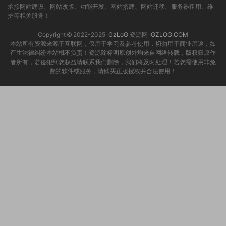
承接网站建设、网站改版、功能开发、网站搭建、网站迁移、服务器租用、维
护等相关服务！
Copyright © 2022-2025
GzLoG
资源网-
GZLOG.COM
本站所有资源来源于互联网，仅用于学习及参考使用，切勿用于商业用途，如
产生法律纠纷本站概不负责！资源除标明原创外均来自网络转载，版权归原作
者所有，若侵犯到您权益请联系我们删除，我们将及时处理！若您需使用非免
费的软件或服务，请购买正版授权并合法使用！