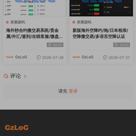
亲测源码
亲测源码
海外秒合约微交易系统/贵金
新版海外空降约/炮/日本相亲/
属/外汇/签到/在线客服/微盘系
空降微交易/多语言空降认证
统
4000
3000
GzLoG
GzLoG
2026-07-28
2026-07-27
评论
0
请先
登录