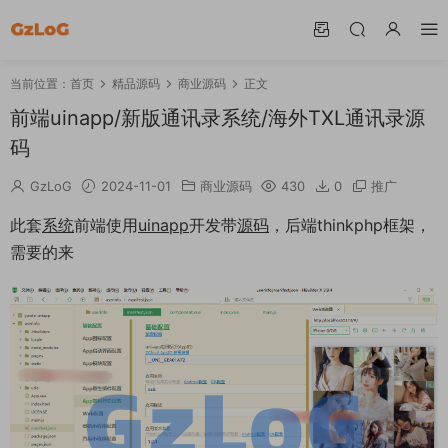
当前位置：
首页
精品源码
商业源码
正文
前端uinapp/新版通讯录系统/海外TXL通讯录源
码
GzLoG
2024-11-01
商业源码
430
0
推广
此套
系统
前端使用
uinapp
开发带
源码
，后端thinkphp框架，
需要的来