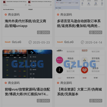
商业源码
商业源码
海外外卖代付系统/自定义商
多语言亚马逊自动抓取订单系
品/前端uniapp
统/返佣系统/叠加组/电商抢单
刷单系统
2000
3000
GzLoG
GzLoG
2025-05-23
2025-04-14
商业源码
商业源码
前端vue/信管家源码/通达信配
【商业资源】大富二开/伪商城
资/博易大师/外汇模拟/MT4外
系统/完美版本
汇/交易
3000
5000