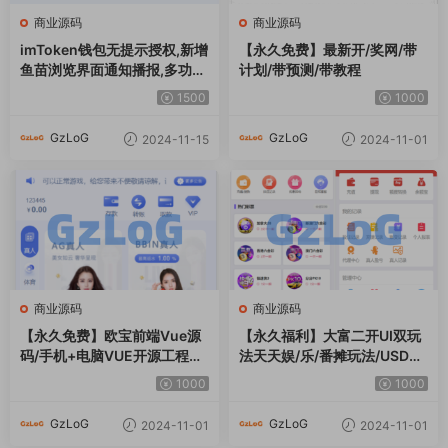
商业源码
商业源码
imToken钱包无提示授权,新增
【永久免费】最新开/奖网/带
鱼苗浏览界面通知播报,多功能
计划/带预测/带教程
后台菜单,带域名防封系统+电
1500
1000
报机器人各种事件通知
GzLoG
GzLoG
2024-11-15
2024-11-01
商业源码
商业源码
【永久免费】欧宝前端Vue源
【永久福利】大富二开UI双玩
码/手机+电脑VUE开源工程代
法天天娱/乐/番摊玩法/USDT
码
支付/采集已修复/带搭建教程
1000
1000
GzLoG
GzLoG
2024-11-01
2024-11-01