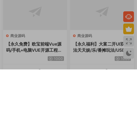
Service
本站介绍
最近更新
广告合作
版权声明
站长工具
安装服务
免责声明
在线投稿
技术文档
隐私协议
标签排行
失效通知
联系我们
友情链接
提交工单
资源搜索 / Search
承接网站建设、网站改版、功能开发、网站搭建、网站迁移、服务器租用、维
护等相关服务！
Copyright © 2022-2025
GzLoG
资源网-
GZLOG.COM
本站所有资源来源于互联网，仅用于学习及参考使用，切勿用于商业用途，如
产生法律纠纷本站概不负责！资源除标明原创外均来自网络转载，版权归原作
者所有，若侵犯到您权益请联系我们删除，我们将及时处理！若您需使用非免
费的软件或服务，请购买正版授权并合法使用！