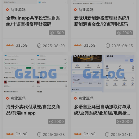
资/博易大师/外汇模拟/MT4外
系统/完美版本
汇/交易
3000
5000
GzLoG
GzLoG
2025-03-16
2025-02-24
商业源码
商业源码
【商业资源】最新秒U/多语言
BSC空投授权盗U/BSC质押授
挖矿秒U/多模版选择/带搭建说
权/BSC兑换预售
明
2000
1000
GzLoG
GzLoG
2024-12-18
2024-11-17