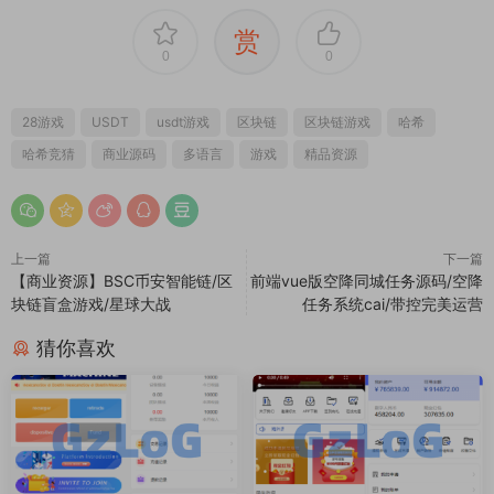
商业源码
商业源码
海外外卖代付系统/自定义商
多语言亚马逊自动抓取订单系
品/前端uniapp
统/返佣系统/叠加组/电商抢单
刷单系统
2000
3000
GzLoG
GzLoG
2025-05-23
2025-04-14
商业源码
商业源码
前端vue/信管家源码/通达信配
【商业资源】大富二开/伪商城