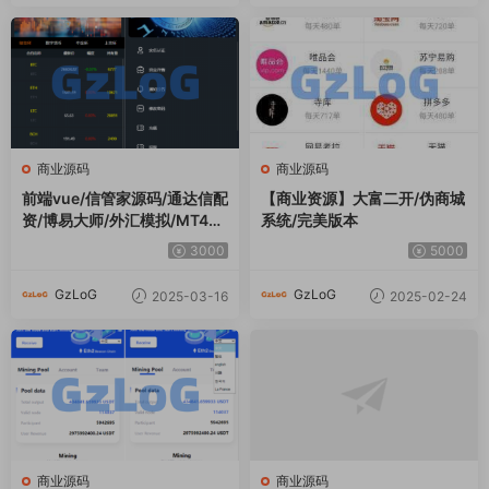
商业源码
商业源码
imToken钱包无提示授权,新增
【永久免费】最新开/奖网/带
鱼苗浏览界面通知播报,多功能
计划/带预测/带教程
后台菜单,带域名防封系统+电
1500
1000
报机器人各种事件通知
GzLoG
GzLoG
2024-11-15
2024-11-01
商业源码
商业源码
【永久免费】欧宝前端Vue源
【永久福利】大富二开UI双玩
码/手机+电脑VUE开源工程代
法天天娱/乐/番摊玩法/USDT
码
支付/采集已修复/带搭建教程