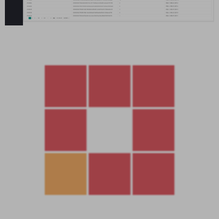
此资源购买后30天内可下载。
Tips：本站所有程序均为互联网收集整理和网友上传。仅限于
学习研究，切勿用于商业用途。请必须在24小时内删除，否则由
此引发的法律纠纷及连带责任本站概不承担。 本文仅代表作者观
点，不代表本站立场。如侵犯到您的合法权益，请联系我们删除
侵权资源！ 如您遇到资源链接失效，请联系管理员！ 原文链
接：
https://code.gzlog.com/1048.html
，转载请注明出处。
赏
0
0
28游戏
USDT
usdt游戏
区块链
区块链游戏
哈希
哈希竞猜
商业源码
多语言
游戏
精品资源