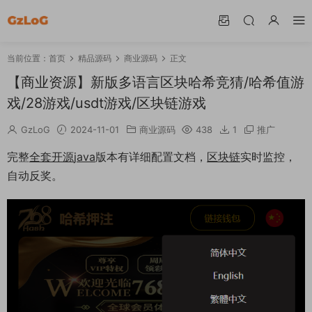
当前位置：
首页
精品源码
商业源码
正文
【商业资源】新版多语言区块哈希竞猜/哈希值游
戏/28游戏/usdt游戏/区块链游戏
GzLoG
2024-11-01
商业源码
438
1
推广
完整
全套
开源
java
版本有详细配置文档，
区块链
实时监控，
自动反奖。