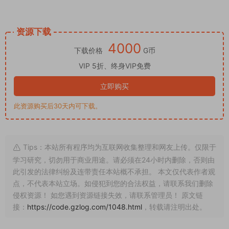
上一篇
下一篇
【商业资源】BSC币安智能链/区
前端vue版空降同城任务源码/空降
块链盲盒游戏/星球大战
任务系统cai/带控完美运营
猜你喜欢
商业源码
商业源码
全新uinapp共享投资理财系
新版UI新能源投资理财系统/I
统/十语言投资理财源码
新能源资金盘/投资理财源码
1500
2000
GzLoG
GzLoG
2025-08-20
2025-08-15