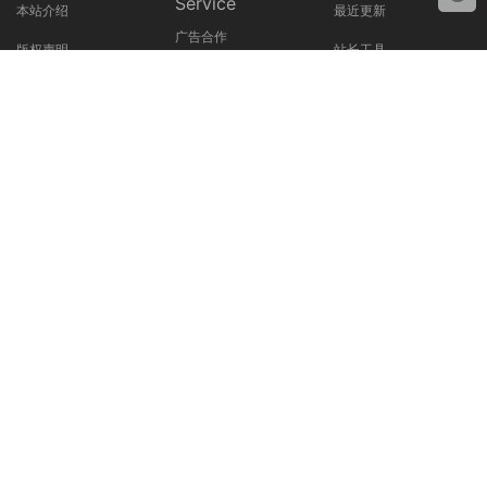
Service
本站介绍
最近更新
广告合作
版权声明
站长工具
安装服务
免责声明
在线投稿
技术文档
隐私协议
标签排行
失效通知
联系我们
友情链接
提交工单
资源搜索 / Search
承接网站建设、网站改版、功能开发、网站搭建、网站迁移、服务器租用、维
护等相关服务！
Copyright © 2022-2025
GzLoG
资源网-
GZLOG.COM
本站所有资源来源于互联网，仅用于学习及参考使用，切勿用于商业用途，如
产生法律纠纷本站概不负责！资源除标明原创外均来自网络转载，版权归原作
者所有，若侵犯到您权益请联系我们删除，我们将及时处理！若您需使用非免
费的软件或服务，请购买正版授权并合法使用！