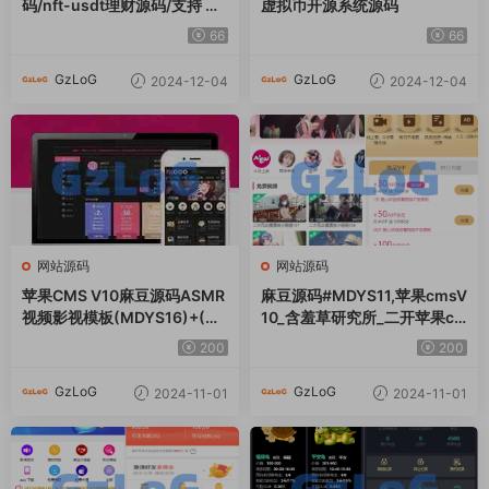
码/nft-usdt理财源码/支持 投
虚拟币开源系统源码
资理财 质押
66
66
GzLoG
GzLoG
2024-12-04
2024-12-04
网站源码
网站源码
苹果CMS V10麻豆源码ASMR
麻豆源码#MDYS11,苹果cmsV
视频影视模板(MDYS16)+(M
10_含羞草研究所_二开苹果c
DYS13)两套
ms视频网站源码模板_可封装
200
200
双端APP
GzLoG
GzLoG
2024-11-01
2024-11-01