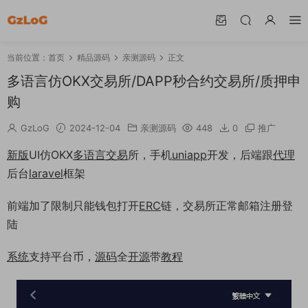
当前位置：
首页
精品源码
亲测源码
正文
多语言仿OKX交易所/DAPP秒合约交易所/质押申
购
GzLoG
2024-12-04
亲测源码
448
0
推广
新版
UI仿OKX
多语言
交易
所，手机
uniapp
开发，后端跟
代理
后台
laravel
框架
前端加了限制只能钱包打开
ERC
链，交易所正常邮箱注册登
陆
系统
支持平台币，
源码
全
开源
带
教程