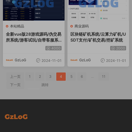
本站精品
商业源码
全新vue版28游戏源码/伪交易
区块链矿机系统/云算力矿机/U
所系统/游客试玩/自带客服系
SDT支付/矿机交易/挖矿系统
统
4000
2000
GzLoG
GzLoG
2024-11-01
2024-11-01
上一页
1
2
3
4
5
6
...
11
下一页
跳转