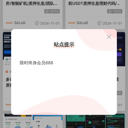
所/智能矿机/质押生息/团队功
权USDT质押生息理财代码/带
能
搭建教程+计划脚本
2000
1000
GzLoG
GzLoG
2024-11-01
2024-11-01
站点提示
限时终身会员688
本站精品
本站精品
多语言usdt质押授权秒U系统/
JAVA多语言秒U系统/四链质
质押生息系统/trc/erc/bsc三
押生息/挖矿盗u系统
链授权
2000
3000
GzLoG
GzLoG
2024-11-01
2024-11-01