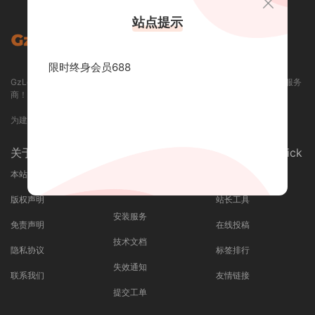
站点提示
限时终身会员688
GzLoG 资源网 / GZLOG.COM - 专业提供各类精品资源下载和定制开发的服务
商！
为建站开发人员提供优质的一站式服务平台！
关于我们 / About
支持与服务 /
快捷导航 / Quick
Service
本站介绍
最近更新
广告合作
版权声明
站长工具
安装服务
免责声明
在线投稿
技术文档
隐私协议
标签排行
失效通知
联系我们
友情链接
提交工单