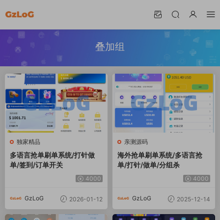
叠加组
独家精品
亲测源码
多语言抢单刷单系统/打针做
海外抢单刷单系统/多语言抢
单/签到/订单开关
单/打针/做单/分组杀
4000
4000
GzLoG
GzLoG
2026-01-12
2025-12-14