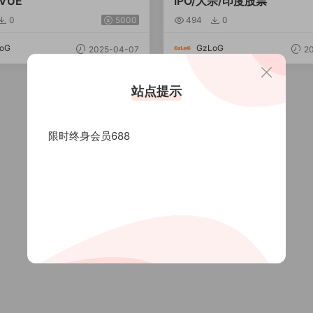
VUE
IPO/大宗/印度股票
0
5000
494
0
oG
GzLoG
2025-04-07
20
站点提示
限时终身会员688