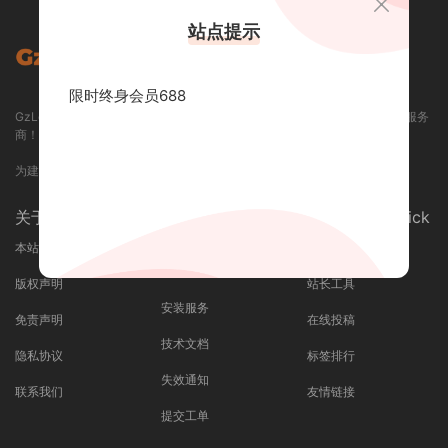
站点提示
限时终身会员688
GzLoG 资源网 / GZLOG.COM - 专业提供各类精品资源下载和定制开发的服务
商！
为建站开发人员提供优质的一站式服务平台！
关于我们 / About
支持与服务 /
快捷导航 / Quick
Service
本站介绍
最近更新
广告合作
版权声明
站长工具
安装服务
免责声明
在线投稿
技术文档
隐私协议
标签排行
失效通知
联系我们
友情链接
提交工单