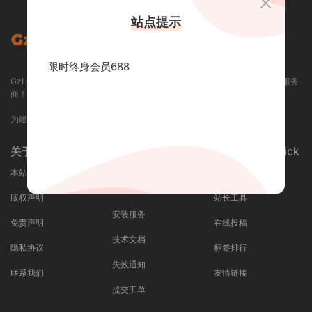
站点提示
限时终身会员688
GzLoG 资源网 / GZLOG.COM - 专业提供各类精品资源下载和定制开发的服务
商！
为建站开发人员提供优质的一站式服务平台！
关于我们 / About
支持与服务 /
快捷导航 / Quick
Service
本站介绍
最近更新
广告合作
版权声明
站长工具
安装服务
免责声明
在线投稿
技术文档
隐私协议
标签排行
失效通知
联系我们
友情链接
提交工单