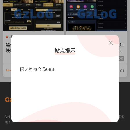
本站精品
本站精品
黑色UI哈希竞猜源码/区块链区
电竞赛事盘系统/电竞赛事投注
站点提示
块哈希竞彩/前端VUE
竞猜源码/LOL/王者/Dota游戏
下注
2000
2000
限时终身会员688
GzLoG
GzLoG
2024-11-01
2024-11-01
GzLoG 资源网 / GZLOG.COM - 专业提供各类精品资源下载和定制开发的服务
商！