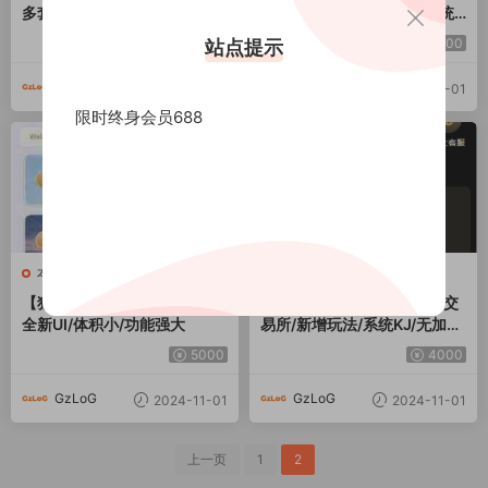
多套下载模版/UI高端大气/H5
同城任务源码/空降任务/系统
一键封装/ios免签封装/企业签
开带控/带搭建教程
3000
3000
站点提示
名/超及签名
GzLoG
GzLoG
2024-11-01
2024-11-01
限时终身会员688
本站精品
本站精品
【独家资源】全新多语言28/
【商业资源】最新多语言伪交
全新UI/体积小/功能强大
易所/新增玩法/系统KJ/无加
密/完美版本/带搭建教程
5000
4000
GzLoG
GzLoG
2024-11-01
2024-11-01
上一页
1
2