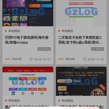
本站精品
本站精品
巴西PG电子游戏源码/海外游
二开版发卡自助下单授权盗U
戏/前端uniapp
系统/发卡秒u盗u系统/部分钱
包授权无提示/完整总代理+子
4000
6000
代理系统/支付模板全部优化授
权
GzLoG
GzLoG
2024-11-01
2024-11-01
本站精品
本站精品
第八区分发/支持1G大包签名/
【商业资源】黑色版空降任务/