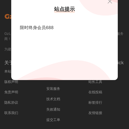
站点提示
限时终身会员688
GzLoG 资源网 / GZLOG.COM - 专业提供各类精品资源下载和定制开发的服务
商！
为建站开发人员提供优质的一站式服务平台！
关于我们 / About
支持与服务 /
快捷导航 / Quick
Service
本站介绍
最近更新
广告合作
版权声明
站长工具
安装服务
免责声明
在线投稿
技术文档
隐私协议
标签排行
失效通知
联系我们
友情链接
提交工单